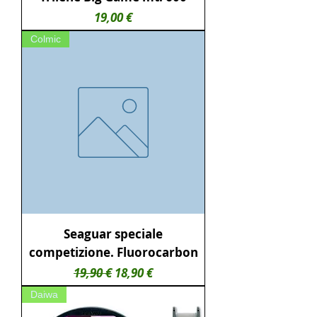
Prezzo
19,00 €
Colmic
Seaguar speciale
competizione. Fluorocarbon
Prezzo regolare
Prezzo scontato
19,90 €
18,90 €
Daiwa