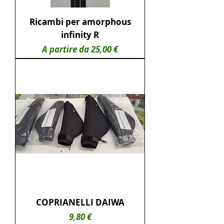
Ricambi per amorphous
infinity R
Prezzo scontato
A partire da
25,00 €
COPRIANELLI DAIWA
Prezzo
9,80 €