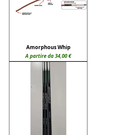
Amorphous Whip
Prezzo scontato
A partire da
34,00 €