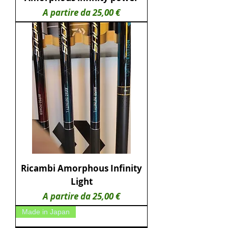
Prezzo scontato
A partire da
25,00 €
Ricambi Amorphous Infinity
Light
Prezzo scontato
A partire da
25,00 €
Made in Japan