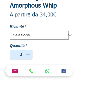
Amorphous Whip
Prezzo
A partire da
34,00€
scontato
Ricambi
*
Quantità
*
Aggiungi al carrello
Sottovetta e Vetta originale Daiwa
Amorphous Whip con cimino Megatop
pieno innestato, con Karaman Top, è
compatibile anche con la Tournament
Megatop Whip.