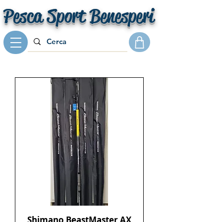
Pesca Sport Benesperi
Shimano BeastMaster AX