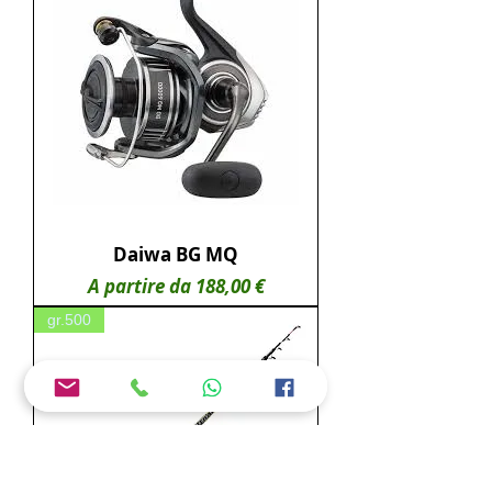
Daiwa BG MQ
Prezzo scontato
A partire da
188,00 €
gr.500