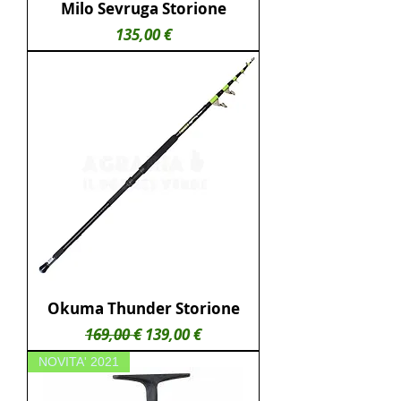
Milo Sevruga Storione
Prezzo
135,00 €
Okuma Thunder Storione
Prezzo regolare
Prezzo scontato
169,00 €
139,00 €
NOVITA' 2021