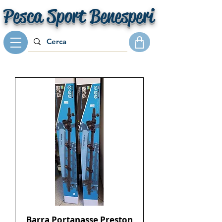
Pesca Sport Benesperi
Barra Portanasse Preston