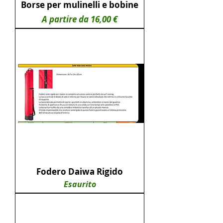
Borse per mulinelli e bobine
Prezzo scontato
A partire da
16,00 €
Fodero Daiwa Rigido
Esaurito