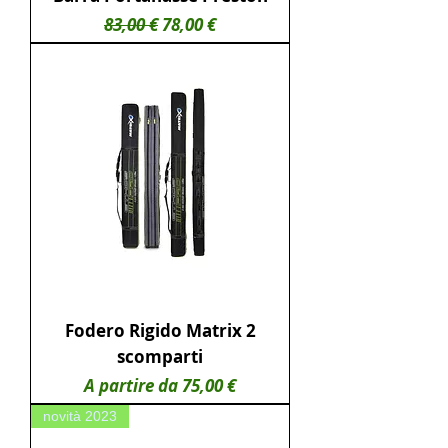
Prezzo regolare
Prezzo scontato
83,00 €
78,00 €
Fodero Rigido Matrix 2
scomparti
Prezzo scontato
A partire da
75,00 €
novità 2023