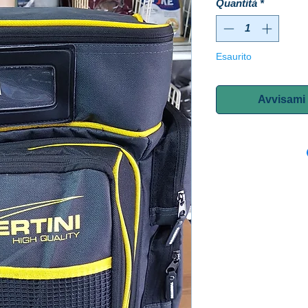
Quantità
*
Esaurito
Avvisami 