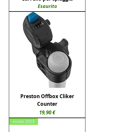
Esaurito
Preston Offbox Cliker
Counter
Prezzo
19,90 €
novità 2023