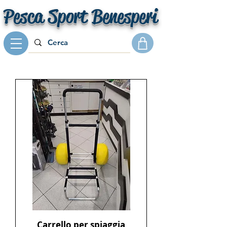
Pesca Sport Benesperi
Carrello per spiaggia