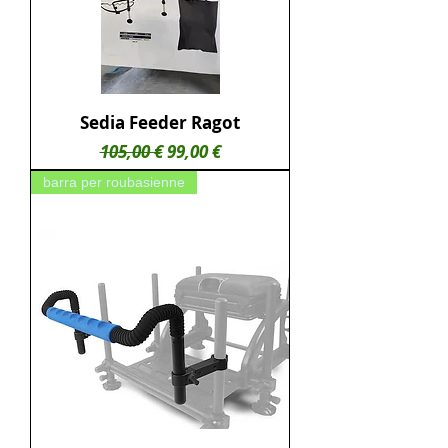
Sedia Feeder Ragot
Prezzo regolare
Prezzo scontato
105,00 €
99,00 €
barra per roubasienne