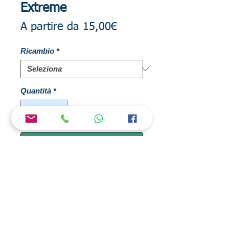
Extreme
Prezzo
A partire da
15,00€
scontato
Ricambio
*
Quantità
*
Aggiungi al carrello
Ricambi originali Daiwa per Samurai
Extreme mt. 5 - 6