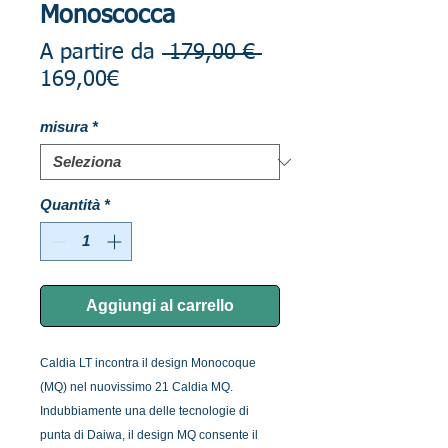
Monoscocca
Prezzo
A partire da
 179,00 € 
Prezzo
regolare
169,00€
scontato
misura
*
Quantità
*
Aggiungi al carrello
Caldia LT incontra il design Monocoque
(MQ) nel nuovissimo 21 Caldia MQ.
Indubbiamente una delle tecnologie di
punta di Daiwa, il design MQ consente il