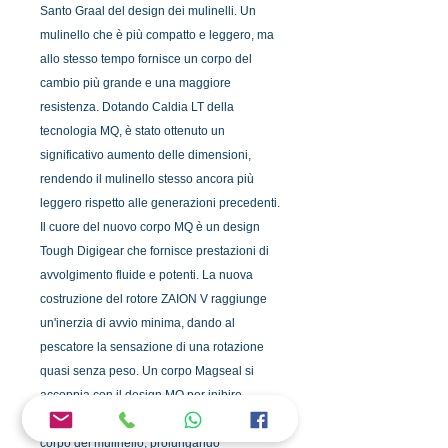
Santo Graal del design dei mulinelli. Un
mulinello che è più compatto e leggero, ma
allo stesso tempo fornisce un corpo del
cambio più grande e una maggiore
resistenza. Dotando Caldia LT della
tecnologia MQ, è stato ottenuto un
significativo aumento delle dimensioni,
rendendo il mulinello stesso ancora più
leggero rispetto alle generazioni precedenti.
Il cuore del nuovo corpo MQ è un design
Tough Digigear che fornisce prestazioni di
avvolgimento fluide e potenti. La nuova
costruzione del rotore ZAION V raggiunge
un'inerzia di avvio minima, dando al
pescatore la sensazione di una rotazione
quasi senza peso. Un corpo Magseal si
accoppia con il design MQ per inibire
ulteriormente l'ingresso di contaminanti nel
corpo del mulinello, prolungando