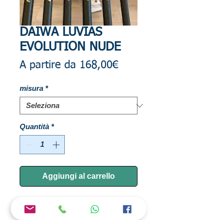
DAIWA LUVIAS
EVOLUTION NUDE
Prezzo
A partire da
168,00€
scontato
misura
*
Quantità
*
Aggiungi al carrello
Le Luvias Evolution Regular e Power sono
le nuove bolognesi Daiwa per chi cerca un