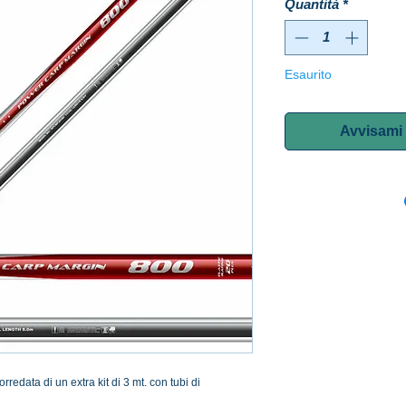
Quantità
*
Esaurito
Avvisami 
edata di un extra kit di 3 mt. con tubi di