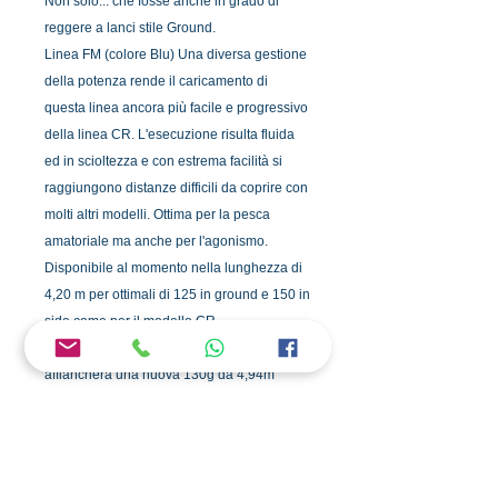
Non solo... che fosse anche in grado di
reggere a lanci stile Ground.
Linea FM (colore Blu) Una diversa gestione
della potenza rende il caricamento di
questa linea ancora più facile e progressivo
della linea CR. L'esecuzione risulta fluida
ed in scioltezza e con estrema facilità si
raggiungono distanze difficili da coprire con
molti altri modelli. Ottima per la pesca
amatoriale ma anche per l'agonismo.
Disponibile al momento nella lunghezza di
4,20 m per ottimali di 125 in ground e 150 in
side come per il modello CR.
Da maggio 2017 ai modelli precedenti si
affiancherà una nuova 130g da 4,94m
particolarmente rivolta all'agonismo ma non
solo. Leggerezza potenza e facilità di lancio
per questa nuova versione realizzata con
carbonio alto modulo e Grafene nella parte