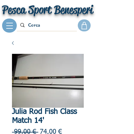
Pesca Sport Benesperi
Julia Rod Fish Class
Match 14'
Prezzo
Prezzo
 99,00 € 
74,00 €