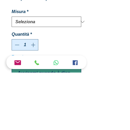
regolare
scontato
Misura
*
Quantità
*
Esaurito
Avvisami quando è disponibile
CARATTERISTICHE TECNICHE
ft.14
mt.4,20 gr.25 pz.3