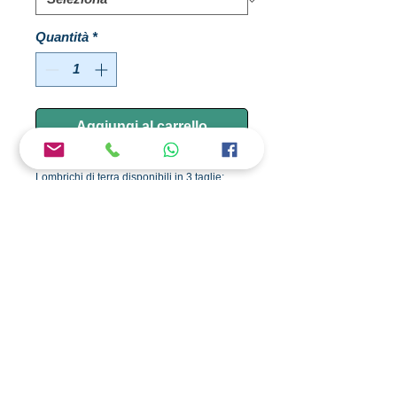
Quantità
*
Aggiungi al carrello
Lombrichi di terra disponibili in 3 taglie:
- PICCOLI
- MEDI
- GRANDI