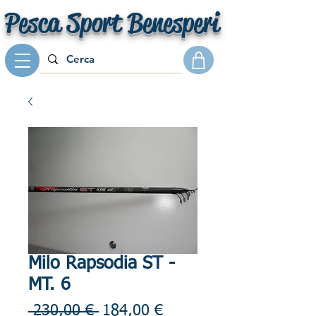
Pesca Sport Benesperi
Milo Rapsodia ST -
MT. 6
Prezzo
Prezzo
 230,00 € 
184,00 €