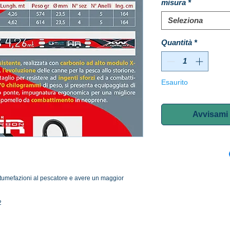
misura
*
Seleziona
Quantità
*
Esaurito
Avvisami 
 tumefazioni al pescatore e avere un maggior
62