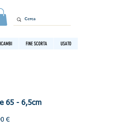
ICAMBI
FINE SCORTA
USATO
e 65 - 6,5cm
zo
Prezzo
90 €
lare
scontato