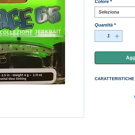
Colore
*
Seleziona
Quantità
*
Aggi
CARATTERISTICHE
CM 6,5
GR 4