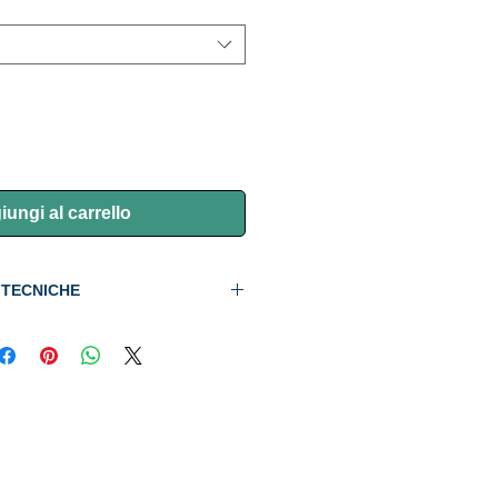
ungi al carrello
 TECNICHE
5'6'' - gr. 5-20 - lb. 8-16
. 6'0" - gr.5-20 - lb. 8-16
6'6" - gr. 10-40 - lb. 10-20