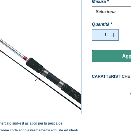
Misura
*
Seleziona
Quantità
*
Aggi
CARATTERISTICHE
BSTBXEVS56MH:
ft.
BSTBXEVS60MH
: ft
BSTBXEVS66H:
ft. 
 mercato sud-est asiatico per la pesca del
canne corte sono estremamente robuste ed ideali