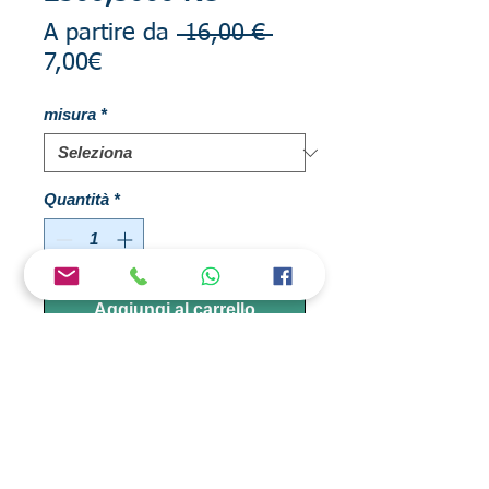
Prezzo
A partire da
 16,00 € 
Prezzo
regolare
7,00€
scontato
misura
*
Quantità
*
Aggiungi al carrello
Bobine per mulinelli frizione posteriore
compatibili con modelli catana ,nexave,
aernos, seido.